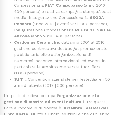
Concessionaria
FIAT Campobasso
(anno 2016 |
400 persone) e relativa campagna stampa/social
media, Inaugurazione Concessionaria
SKODA
Pescara
(anno 2018 | eventi vari 1000 persone),
Inaugurazione Concessionaria
PEUGEOT
SKODA
Ancona
(anno 2018 | 400 persone)
Cerdomus Ceramiche
, dall’anno 2001 al 2016
gestione continuativa del budget promozionale-
pubblicitario oltre all’organizzazione di
numerosi incentive internazionali ed eventi, in
particolare le ambitissime serate fuori fiera
(1.000 persone)
S.I.T.I.
, Convention aziendale per festeggiare i 50
anni di attività (2017 | 500 persone)
Un posto di rilievo occupa
l’organizzazione e la
gestione di mostre ed eventi culturali
. Tra questi,
fiore all’occhiello di Noema è
Artelibro Festival del
Libro d’Arte
, giunto a undici edizioni e che ogni anno