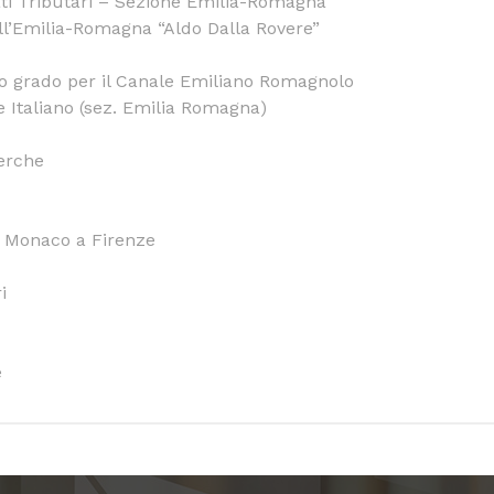
ati Tributari – Sezione Emilia-Romagna
ll’Emilia-Romagna “Aldo Dalla Rovere”
do grado per il Canale Emiliano Romagnolo
 Italiano (sez. Emilia Romagna)
cerche
i Monaco a Firenze
i
e