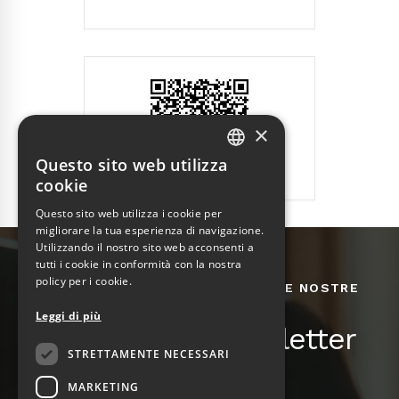
×
Questo sito web utilizza
ITALIAN
cookie
ENGLISH
Questo sito web utilizza i cookie per
migliorare la tua esperienza di navigazione.
Utilizzando il nostro sito web acconsenti a
tutti i cookie in conformità con la nostra
policy per i cookie.
RIMANI AGGIORNATO SU TUTTE LE NOSTRE
INIZIATIVE E NOVITÀ
Leggi di più
Iscriviti alla newsletter
STRETTAMENTE NECESSARI
MARKETING